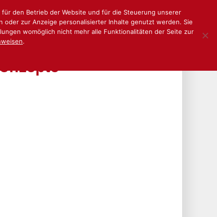
 für den Betrieb der Website und für die Steuerung unserer
Vermittler-Kongress Archiv
Kontakt
 oder zur Anzeige personalisierter Inhalte genutzt werden. Sie
llungen womöglich nicht mehr alle Funktionalitäten der Seite zur
nweisen
.
konzepte