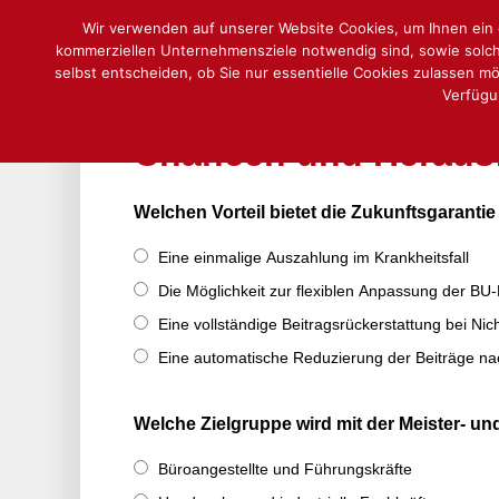
Skip
Wir verwenden auf unserer Website Cookies, um Ihnen ein o
to
kommerziellen Unternehmensziele notwendig sind, sowie solche,
content
selbst entscheiden, ob Sie nur essentielle Cookies zulassen möc
Verfügu
Chancen und Heraus
Welchen Vorteil bietet die Zukunftsgaranti
Eine einmalige Auszahlung im Krankheitsfall
Die Möglichkeit zur flexiblen Anpassung der B
Eine vollständige Beitragsrückerstattung bei N
Eine automatische Reduzierung der Beiträge na
Welche Zielgruppe wird mit der Meister- 
Büroangestellte und Führungskräfte